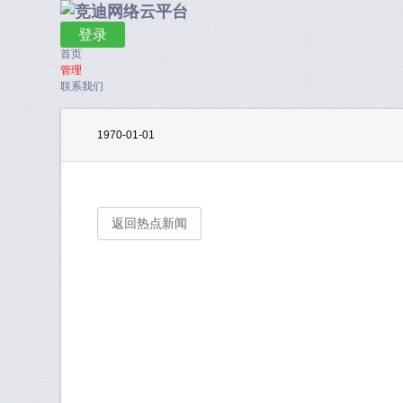
登录
首页
管理
联系我们
1970-01-01
返回热点新闻